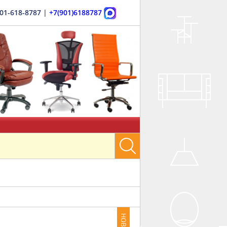
901-618-8787
|
+7(901)6188787