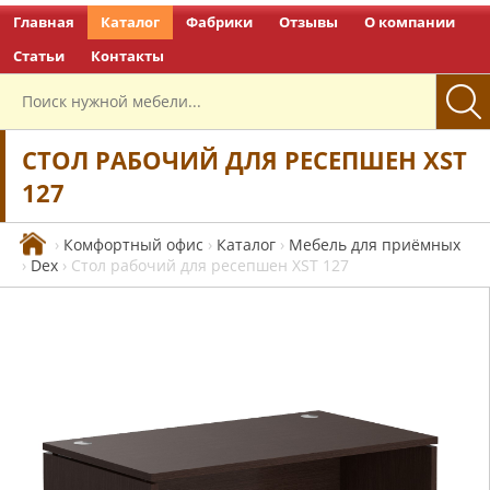
Главная
Каталог
Фабрики
Отзывы
О компании
Перейти на главную
Статьи
Контакты
CТОЛ РАБОЧИЙ ДЛЯ РЕСЕПШЕН XST
127
›
Комфортный офис
›
Каталог
›
Мебель для приёмных
›
Dex
›
Cтол рабочий для ресепшен XST 127