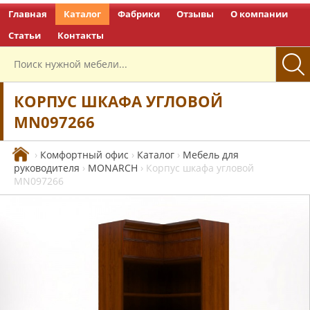
Главная
Каталог
Фабрики
Отзывы
О компании
Перейти на главную
Статьи
Контакты
КОРПУС ШКАФА УГЛОВОЙ
MN097266
›
Комфортный офис
›
Каталог
›
Мебель для
руководителя
›
MONARCH
›
Корпус шкафа угловой
MN097266