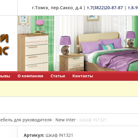
г.Томск, пер.Сакко, д.4
|
т.7(3822)20-87-87
|
т.8-
зывы
О компании
Статьи
Контакты
ебель для руководителя
›
New Inter
›
Шкаф IN1321
Артикул:
Шкаф IN1321