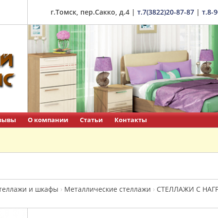
г.Томск, пер.Сакко, д.4
|
т.7(3822)20-87-87
|
т.8-
зывы
О компании
Статьи
Контакты
теллажи и шкафы
›
Металлические стеллажи
›
СТЕЛЛАЖИ С НАГР