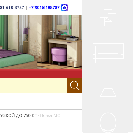
901-618-8787
|
+7(901)6188787
УЗКОЙ ДО 750 КГ
›
Полка МС