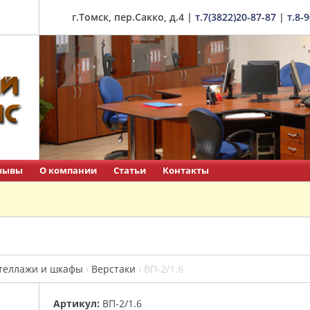
г.Томск, пер.Сакко, д.4
|
т.7(3822)20-87-87
|
т.8-
зывы
О компании
Статьи
Контакты
теллажи и шкафы
›
Верстаки
›
ВП-2/1.6
Артикул:
ВП-2/1.6