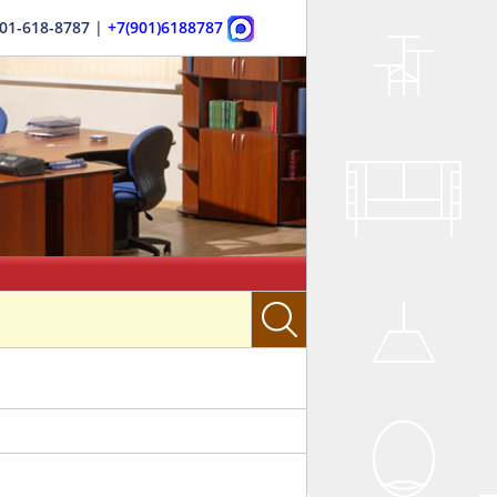
901-618-8787
|
+7(901)6188787