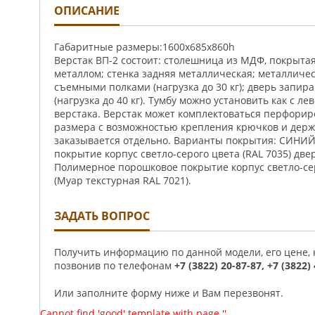
ОПИСАНИЕ
Габаритные размеры:1600x685x860h
Верстак ВП-2 состоит: столешница из МДФ, покрыт
металлом; стенка задняя металлическая; металличес
съемными полками (нагрузка до 30 кг); дверь запир
(нагрузка до 40 кг). Тумбу можно установить как с ле
верстака. Верстак может комплектоваться перфори
размера с возможностью крепления крючков и держ
заказывается отдельно. Варианты покрытия: СИНИ
покрытие корпус светло-серого цвета (RAL 7035) двер
Полимерное порошковое покрытие корпус светло-сер
(Муар текстурная RAL 7021).
ЗАДАТЬ ВОПРОС
Получить информацию по данной модели, его цене,
позвонив по телефонам
+7 (3822) 20-87-87, +7 (3822)
Или заполните форму ниже и Вам перезвонят.
Cannot find 'good' template with page ''