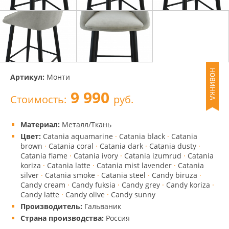
Артикул:
Монти
9 990
Стоимость:
руб.
Материал:
Металл/Ткань
Цвет:
Catania aquamarine
·
Catania black
·
Catania
brown
·
Catania coral
·
Catania dark
·
Catania dusty
·
Catania flame
·
Catania ivory
·
Catania izumrud
·
Catania
koriza
·
Catania latte
·
Catania mist lavender
·
Catania
silver
·
Catania smoke
·
Catania steel
·
Candy biruza
·
Candy cream
·
Candy fuksia
·
Candy grey
·
Candy koriza
·
Candy latte
·
Candy olive
·
Candy sunny
Производитель:
Гальваник
Страна производства:
Россия