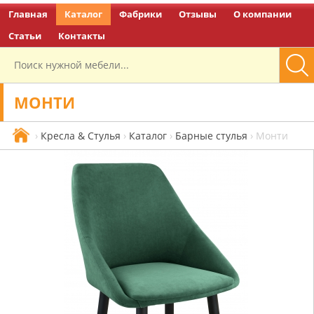
Главная
Каталог
Фабрики
Отзывы
О компании
Перейти на главную
Статьи
Контакты
МОНТИ
›
Кресла & Стулья
›
Каталог
›
Барные стулья
›
Монти