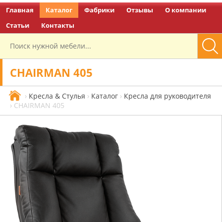
Главная
Каталог
Фабрики
Отзывы
О компании
Перейти на главную
Статьи
Контакты
CHAIRMAN 405
›
Кресла & Стулья
›
Каталог
›
Кресла для руководителя
›
CHAIRMAN 405