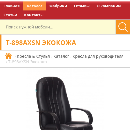
Главная
Каталог
Фабрики
Отзывы
О компании
Перейти на главную
Статьи
Контакты
T-898AXSN ЭКОКОЖА
›
Кресла & Стулья
›
Каталог
›
Кресла для руководителя
›
T-898AXSN Экокожа