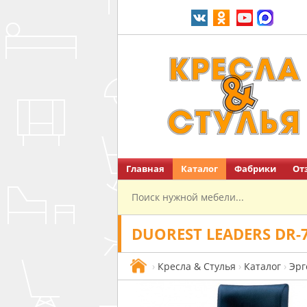
Главная
Каталог
Фабрики
От
Перейти на главную
DUOREST LEADERS DR-
›
Кресла & Стулья
›
Каталог
›
Эрг