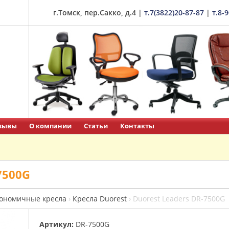
г.Томск, пер.Сакко, д.4
|
т.7(3822)20-87-87
|
т.8-
зывы
О компании
Статьи
Контакты
7500G
ономичные кресла
›
Кресла Duorest
›
Duorest Leaders DR-7500G
Артикул:
DR-7500G