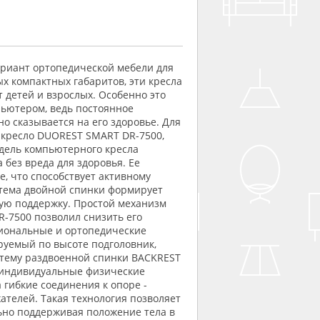
риант ортопедической мебели для
х компактных габаритов, эти кресла
 детей и взрослых. Особенно это
пьютером, ведь постоянное
о сказывается на его здоровье. Для
 кресло DUOREST SMART DR-7500,
дель компьютерного кресла
без вреда для здоровья. Ее
е, что способствует активному
стема двойной спинки формирует
ую поддержку. Простой механизм
-7500 позволил снизить его
циональные и ортопедические
руемый по высоте подголовник,
стему раздвоенной спинки BACKREST
 индивидуальные физические
 гибкие соединения к опоре -
телей. Такая технология позволяет
ьно поддерживая положение тела в