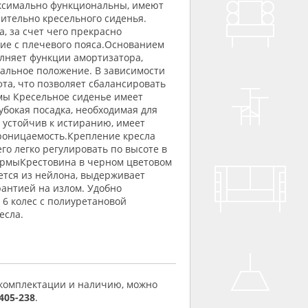
аксимально функциональны, имеют
ительно кресельного сиденья.
, за счет чего прекрасно
ие с плечевого пояса.Основанием
лняет функции амортизатора,
кальное положение. В зависимости
та, что позволяет сбалансировать
мы Кресельное сиденье имеет
убокая посадка, необходимая для
 устойчив к истиранию, имеет
роницаемость.Крепление кресла
го легко регулировать по высоте в
формыКрестовина в черном цветовом
ется из нейлона, выдерживает
антией на излом. Удобно
6 колес с полиуретановой
есла.
 комплектации и наличию, можно
 405-238
.