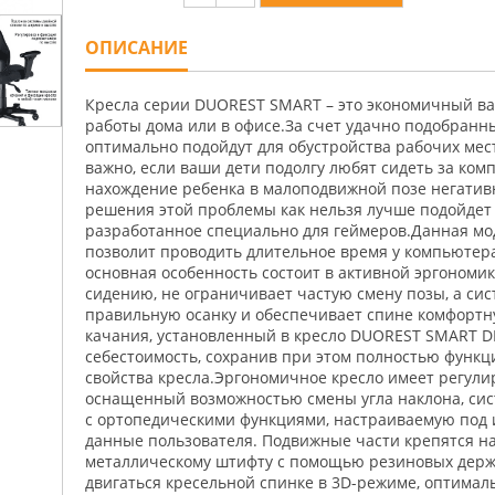
ОПИСАНИЕ
Кресла серии DUOREST SMART – это экономичный ва
работы дома или в офисе.За счет удачно подобранны
оптимально подойдут для обустройства рабочих мест
важно, если ваши дети подолгу любят сидеть за ком
нахождение ребенка в малоподвижной позе негативн
решения этой проблемы как нельзя лучше подойдет
разработанное специально для геймеров.Данная мо
позволит проводить длительное время у компьютера 
основная особенность состоит в активной эргономик
сидению, не ограничивает частую смену позы, а си
правильную осанку и обеспечивает спине комфортн
качания, установленный в кресло DUOREST SMART DR
себестоимость, сохранив при этом полностью функ
свойства кресла.Эргономичное кресло имеет регули
оснащенный возможностью смены угла наклона, си
с ортопедическими функциями, настраиваемую под
данные пользователя. Подвижные части крепятся на
металлическому штифту с помощью резиновых держа
двигаться кресельной спинке в 3D-режиме, оптимал