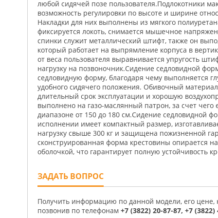
любой сидячей позе пользователя.Подлокотники м
возможность регулировки по высоте и ширине относ
Накладки для них выполнены из мягкого полиуретана
фиксируется локоть, снимается мышечное напряжен
спинки служит металлический штифт, также он выпо
который работает на выпрямление корпуса в верти
от веса пользователя выравнивается упругость штиф
нагрузку на позвоночник.Сидение седловидной фор
седловидную форму, благодаря чему выполняется гл
удобного сидячего положения. Обивочный материал
длительный срок эксплуатации и хорошую воздухоп
выполнено на газо-маслянный патрон, за счет чего е
диапазоне от 150 до 180 см.Сидение седловидной 
исполнении имеет компактный размер, изготавлива
нагрузку свыше 300 кг и защищена пожизненной гар
сконструированная форма крестовины опирается на 
оболочкой, что гарантирует полную устойчивость кр
ЗАДАТЬ ВОПРОС
Получить информацию по данной модели, его цене,
позвонив по телефонам
+7 (3822) 20-87-87, +7 (3822)