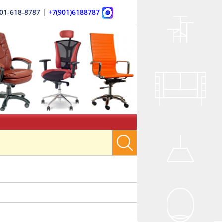
901-618-8787
|
+7(901)6188787