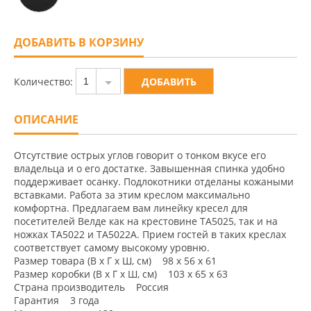
ДОБАВИТЬ В КОРЗИНУ
Количество:
1
ОПИСАНИЕ
Отсутствие острых углов говорит о тонком вкусе его
владельца и о его достатке. Завышенная спинка удобно
поддерживает осанку. Подлокотники отделаны кожаными
вставками. Работа за этим креслом максимально
комфортна. Предлагаем вам линейку кресел для
посетителей Велде как на крестовине ТА5025, так и на
ножках ТА5022 и ТА5022А. Прием гостей в таких креслах
соответствует самому высокому уровню.
Размер товара (В x Г x Ш, см) 98 x 56 x 61
Размер коробки (В x Г x Ш, см) 103 x 65 x 63
Страна производитель Россия
Гарантия 3 года