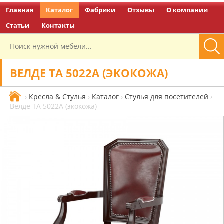
Главная
Каталог
Фабрики
Отзывы
О компании
Перейти на главную
Статьи
Контакты
ВЕЛДЕ ТА 5022A (ЭКОКОЖА)
›
Кресла & Стулья
›
Каталог
›
Стулья для посетителей
›
Велде ТА 5022A (экокожа)