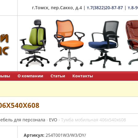
г.Томск, пер.Сакко, д.4
|
т.7(3822)20-87-87
|
т.8-
зывы
О компании
Статьи
Контакты
6Х540Х608
ебель для персонала
›
EVO
›
Тумба мобильная 406х540х608
Артикул:
254T001W3/W3/DY/