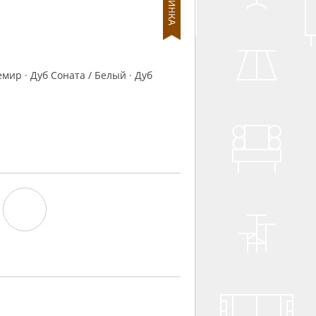
емир
·
Дуб Соната / Белый
·
Дуб