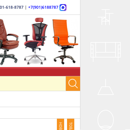
901-618-8787
|
+7(901)6188787