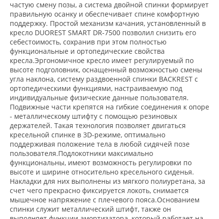
частую смену позы, а система двойной спинки формирует
правильную осанку и обеспечивает спине комфортную
поддержку. Простой механизм качания, установленный в
кресло DUOREST SMART DR-7500 позволил снизить его
себестоимость, сохранив при этом полностью
функциональные и ортопедические свойства
кресла.Эргономичное кресло имеет регулируемый по
высоте подголовник, оснащенный возможностью смены
угла наклона, систему раздвоенной спинки BACKREST с
ортопедическими функциями, настраиваемую под
индивидуальные физические данные пользователя.
Подвижные части крепятся на гибкие соединения к опоре
- металлическому штифту с помощью резиновых
держателей. Такая технология позволяет двигаться
кресельной спинке в 3D-режиме, оптимально
поддерживая положение тела в любой сидячей позе
пользователя.Подлокотники максимально
функциональны, имеют возможность регулировки по
высоте и ширине относительно кресельного сиденья.
Накладки для них выполнены из мягкого полиуретана, за
счет чего прекрасно фиксируется локоть, снимается
мышечное напряжение с плечевого пояса.Основанием
спинки служит металлический штифт, также он
выполняет функции амортизатора, который работает на