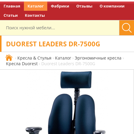
Главная
Каталог
Фабрики
Отзывы
О компании
Перейти на главную
Статьи
Контакты
DUOREST LEADERS DR-7500G
›
Кресла & Стулья
›
Каталог
›
Эргономичные кресла
›
Кресла Duorest
›
Duorest Leaders DR-7500G