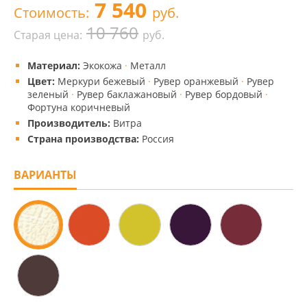
7 540
Стоимость:
руб.
10 760
Старая цена:
руб.
Материал:
Экокожа
·
Металл
Цвет:
Меркури бежевый
·
Рувер оранжевый
·
Рувер
зеленый
·
Рувер баклажановый
·
Рувер бордовый
·
Фортуна коричневый
Производитель:
Витра
Страна производства:
Россия
ВАРИАНТЫ