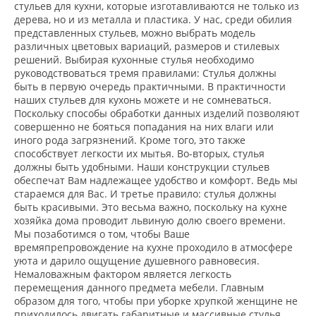
стульев для кухни, которые изготавливаются не только из
дерева, но и из металла и пластика. У нас, среди обилия
представленных стульев, можно выбрать модель
различных цветовых вариаций, размеров и стилевых
решений. Выбирая кухонные стулья необходимо
руководствоваться тремя правилами: Стулья должны
быть в первую очередь практичными. В практичности
наших стульев для кухонь можете и не сомневаться.
Поскольку способы обработки данных изделий позволяют
совершенно не бояться попадания на них влаги или
иного рода загрязнений. Кроме того, это также
способствует легкости их мытья. Во-вторых, стулья
должны быть удобными. Наши конструкции стульев
обеспечат Вам надлежащее удобство и комфорт. Ведь мы
стараемся для Вас. И третье правило: стулья должны
быть красивыми. Это весьма важно, поскольку на кухне
хозяйка дома проводит львиную долю своего времени.
Мы позаботимся о том, чтобы Ваше
времяпрепровождение на кухне проходило в атмосфере
уюта и дарило ощущение душевного равновесия.
Немаловажным фактором является легкость
перемещения данного предмета мебели. Главным
образом для того, чтобы при уборке хрупкой женщине не
приходилось двигать габаритные и массивные стулья.