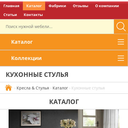
Главная
Каталог
Фабрики
Отзывы
О компании
Перейти на главную
Статьи
Контакты
Каталог
Коллекции
КУХОННЫЕ СТУЛЬЯ
›
Кресла & Стулья
›
Каталог
›
Кухонные стулья
КАТАЛОГ