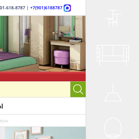
901-618-8787
|
+7(901)6188787
Ы
меры