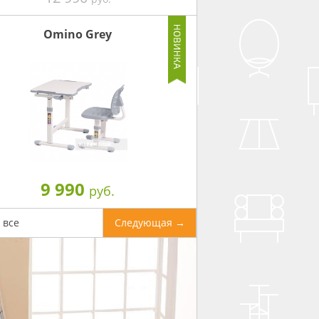
Omino Grey
9 990
руб.
 все
Следующая →